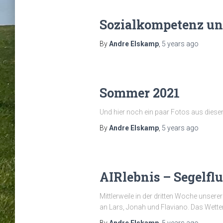
Sozialkompetenz un
By
Andre Elskamp
,
5 years
ago
Sommer 2021
Und hier noch ein paar Fotos aus dies
By
Andre Elskamp
,
5 years
ago
AIRlebnis – Segelf
Mittlerweile in der dritten Woche uns
an Lars, Jonah und Flaviano. Das Wetter