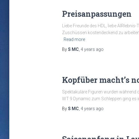
Preisanpassungen
Liebe Freunde des HDL, liebe AIRlebnis-T
Zuschüssen kostendeckend zu arbeiten.
Read more
By
S MC
,
4 years
ago
Kopfüber macht’s n
Spektakuläre Figuren wurden während d
WT 9 Dynamic zum Schleppen ging es in
By
S MC
,
4 years
ago