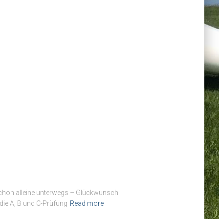
schon alleine unterwegs – Glückwunsch
 die A, B und C-Prüfung
Read more