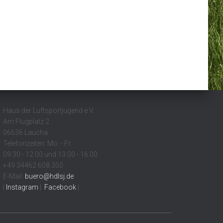
Haus der Luftsportjugend e.V.
Am Flugplatz 2
06636 Laucha
Telefonzeiten: Mo. - Fr.
09:30 - 12:00 und 13:00 - 16:00
+49 34462 608 350
E-Mail:
buero@hdlsj.de
|
Instagram
|
Facebook
|