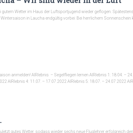
cha – Wir sind wieder in der Luft
 gutem Wetter im Haus der Luftsportjugend wieder geflogen. Spätestens 
intersaison in Laucha endgültig vorbei: Bei herrlichem Sonnenschein k
ison anmelden! AIRlebnis – Segelfliegen lernen AIRlebnis 1: 18.04. – 24.
022 AIRlebnis 4: 11.07. – 17.07.2022 AIRlebnis 5: 18.07. – 24.07.2022 AIR
…
letzt gutes Wetter, sodass wieder sechs neue Fluglehrer erfolgreich d