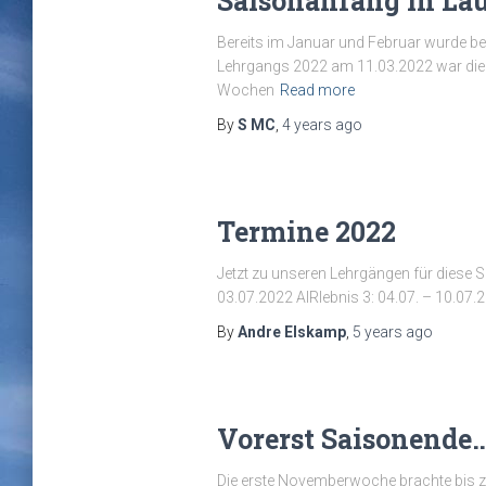
Saisonanfang in Lau
Bereits im Januar und Februar wurde bei
Lehrgangs 2022 am 11.03.2022 war die W
Wochen
Read more
By
S MC
,
4 years
ago
Termine 2022
Jetzt zu unseren Lehrgängen für diese Sa
03.07.2022 AIRlebnis 3: 04.07. – 10.07.2
By
Andre Elskamp
,
5 years
ago
Vorerst Saisonende
Die erste Novemberwoche brachte bis zu