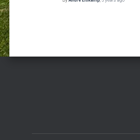
By
Andre Elskamp
,
5 years
ago
Posts
pagination