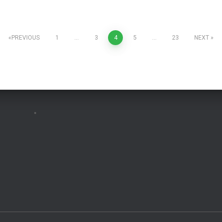
PREVIOUS
1
…
3
4
5
…
23
NEXT