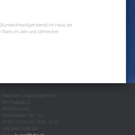
Bundesfreiwilligendienst) im Haus der
 Starts im Jahr und zahlreichen
Haus der Luftsportjugend e.V.
Am Flugplatz 2
06636 Laucha
Telefonzeiten: Mo. - Fr.
09:30 - 12:00 und 13:00 - 16:00
+49 34462 608 350