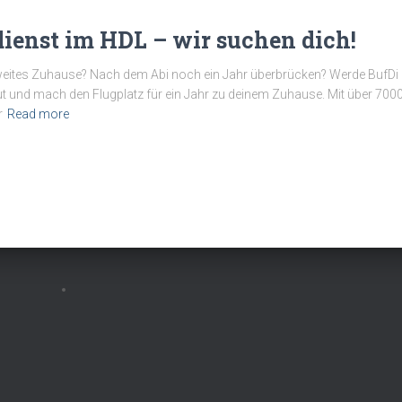
ienst im HDL – wir suchen dich!
weites Zuhause? Nach dem Abi noch ein Jahr überbrücken? Werde BufDi (
t und mach den Flugplatz für ein Jahr zu deinem Zuhause. Mit über 7000
r
Read more