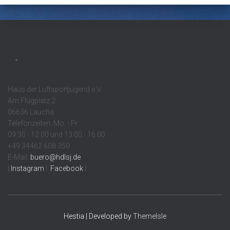
Haus der Luftsportjugend e.V.
Am Flugplatz 2
06636 Laucha
Telefonzeiten: Mo. - Fr.
09:30 - 12:00 und 13:00 - 16:00
+49 34462 608 350
E-Mail:
buero@hdlsj.de
|
Instagram
|
Facebook
|
Hestia | Developed by
ThemeIsle