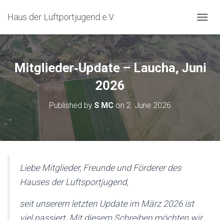
Haus der Luftportjugend e.V.
T
O
G
G
L
Mitglieder‑Update – Laucha, Juni
E
N
2026
A
V
Published by
S MC
on
2. June 2026
I
G
A
T
I
O
N
Liebe Mitglieder, Freunde und Förderer des
Hauses der Luftsportjugend,
seit unserem letzten Update im März 2026 ist
viel passiert. Mit diesem Schreiben möchten wir