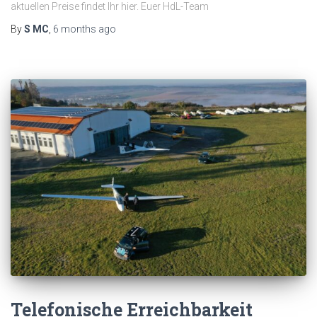
aktuellen Preise findet Ihr hier. Euer HdL-Team
By
S MC
,
6 months
ago
Telefonische Erreichbarkeit