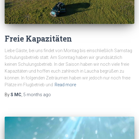
Freie Kapazitäten
Liebe Gäste, bei uns findet von Montag bis einschließlich Samstag
Schulungsbetrieb statt. Am Sonntag haben wir grundsätzlich
keinen Schulungsbetrieb. In der Saison haben wir noch viele freie
Kapazitäten und hoffen euch zahlreich in Laucha begrüßen zu
können. In folgenden Zeiträumen haben wir jedoch nur noch freie
Plätze im Flugbetrieb und
Read more
By
S MC
,
5 months
ago