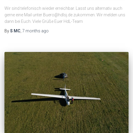
Wir sind telefonisch wieder erreichbar. Lasst uns alternativ auch
gerne eine Mail unter Buero@hdlsj.de zukommen. Wir melden uns
dann bei Euch. Viele Grüße Euer HdL-Team
By
S MC
,
7 months
ago