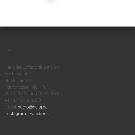
pagination
Haus der Luftsportjugend e.V.
Am Flugplatz 2
06636 Laucha
Telefonzeiten: Mo. - Fr.
09:30 - 12:00 und 13:00 - 16:00
+49 34462 608 350
E-Mail:
buero@hdlsj.de
|
Instagram
|
Facebook
|