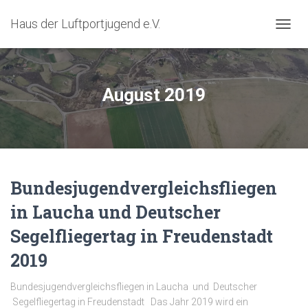
Haus der Luftportjugend e.V.
TOGG
NAVIG
August 2019
Bundesjugendvergleichsfliegen
in Laucha und Deutscher
Segelfliegertag in Freudenstadt
2019
Bundesjugendvergleichsfliegen in Laucha und Deutscher
Segelfliegertag in Freudenstadt Das Jahr 2019 wird ein