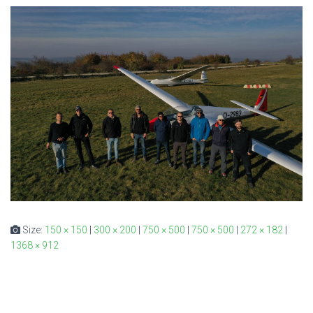
Size:
150 × 150
|
300 × 200
|
750 × 500
|
750 × 500
|
272 × 182
|
1368 × 912