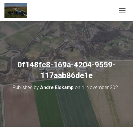
T
O
G
G
L
E
N
A
V
0f148fc8-169a-4204-9559-
I
G
117aab86de1e
A
T
Published by
Andre Elskamp
on
4. November 2021
I
O
N