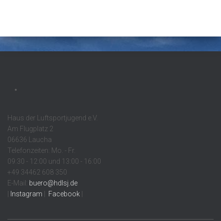
Haus der Luftsportjugend e.V.
Am Flugplatz 2
06636 Laucha
Telefonzeiten: Mo. - Fr.
09:30 - 12:00 und 13:00 - 16:00
+49 34462 608 350
E-Mail:
buero@hdlsj.de
|
Instagram
|
Facebook
|