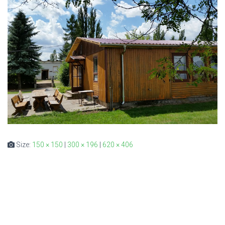
Size:
150 × 150
|
300 × 196
|
620 × 406