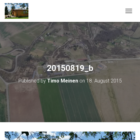
T
O
G
G
L
E
N
A
V
20150819_b
I
G
Published by
Timo Meinen
on
18. August 2015
A
T
I
O
N