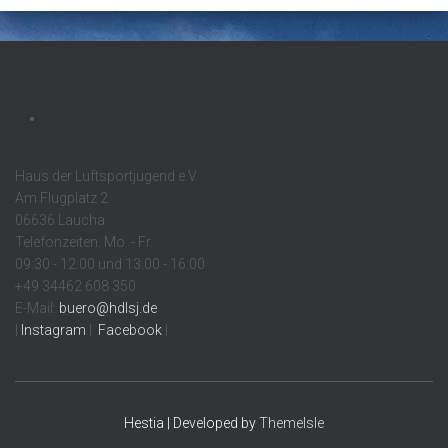
Haus der Luftsportjugend e.V.
Am Flugplatz 2
06636 Laucha
Telefonzeiten: Mo. - Fr.
09:30 - 12:00 und 13:00 - 16:00
+49 34462 608 350
E-Mail:
buero@hdlsj.de
|
Instagram
|
Facebook
|
Hestia | Developed by
ThemeIsle