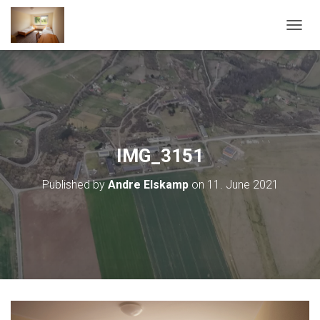
T
O
G
G
L
E
N
A
V
IMG_3151
I
G
Published by
Andre Elskamp
on
11. June 2021
A
T
I
O
N