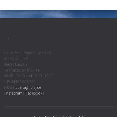
Haus der Luftsportjugend e.V.
Am Flugplatz 2
06636 Laucha
Telefonzeiten: Mo. - Fr.
09:30 - 12:00 und 13:00 - 16:00
+49 34462 608 350
E-Mail:
buero@hdlsj.de
|
Instagram
|
Facebook
|