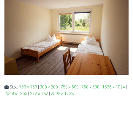
Size:
150 × 150
|
300 × 200
|
750 × 500
|
750 × 500
|
1536 × 1024
|
2048 × 1365
|
272 × 182
|
2592 × 1728