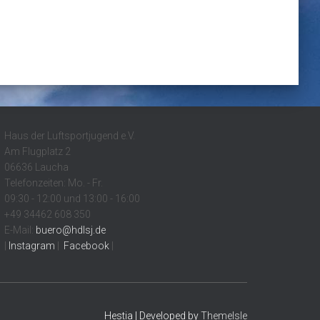
Haus der Luftsportjugend e.V.
Am Flugplatz 2
06636 Laucha
Telefonzeiten: Mo. - Fr.
09:30 - 12:00 und 13:00 - 16:00
+49 34462 608 350
E-Mail:
buero@hdlsj.de
|
Instagram
|
Facebook
|
Hestia | Developed by
ThemeIsle