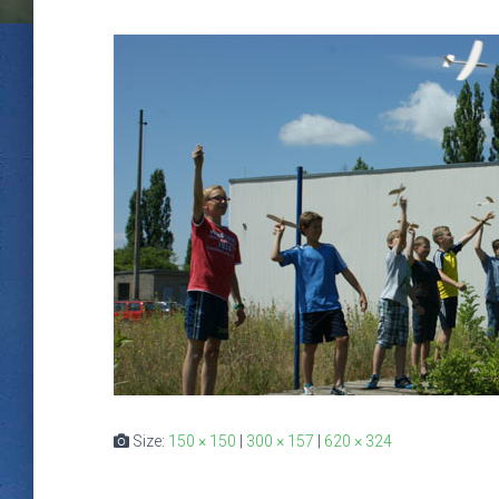
Size:
150 × 150
|
300 × 157
|
620 × 324