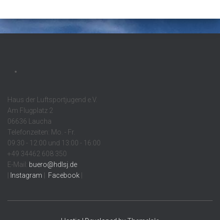
Haus der Luftsportjugend e.V.
Am Flugplatz 2
06636 Laucha
Telefonzeiten: Mo. - Fr.
09:30 - 12:00 und 13:00 - 16:00
+49 34462 608 350
E-Mail:
buero@hdlsj.de
|
Instagram
|
Facebook
|