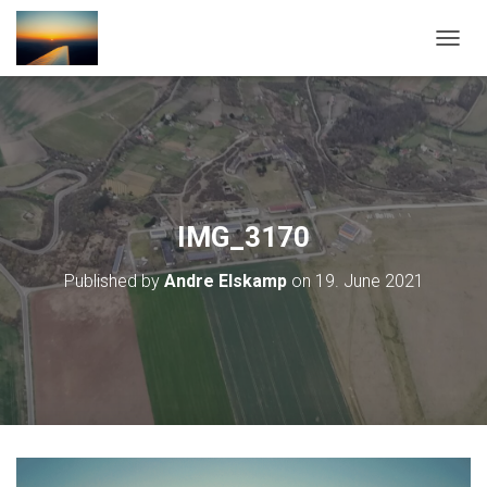
T
O
G
G
L
E
N
A
V
IMG_3170
I
G
Published by
Andre Elskamp
on
19. June 2021
A
T
I
O
N