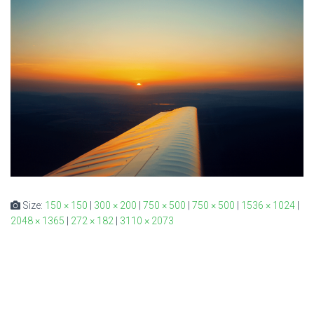
Size:
150 × 150
|
300 × 200
|
750 × 500
|
750 × 500
|
1536 × 1024
|
2048 × 1365
|
272 × 182
|
3110 × 2073