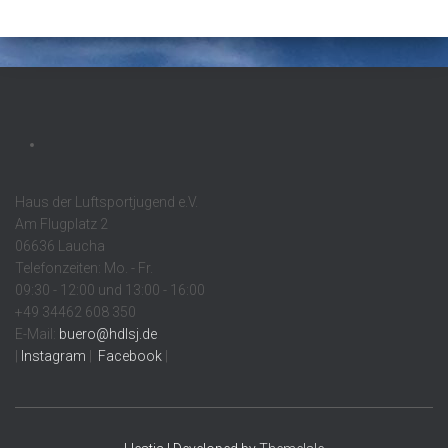
Haus der Luftsportjugend e.V.
Am Flugplatz 2
06636 Laucha
Telefonzeiten: Mo. - Fr.
09:30 - 12:00 und 13:00 - 16:00
+49 34462 608 350
E-Mail:
buero@hdlsj.de
|
Instagram
|
Facebook
|