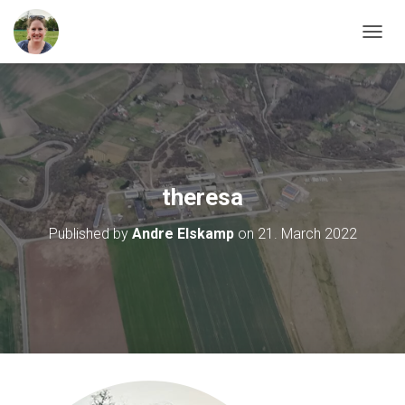
T
O
G
G
L
E
N
A
V
theresa
I
G
Published by
Andre Elskamp
on
21. March 2022
A
T
I
O
N