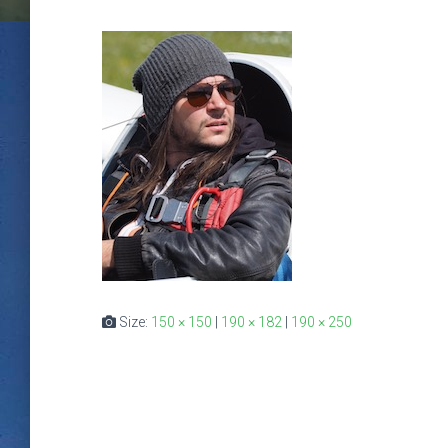
Size:
150 × 150
|
190 × 182
|
190 × 250