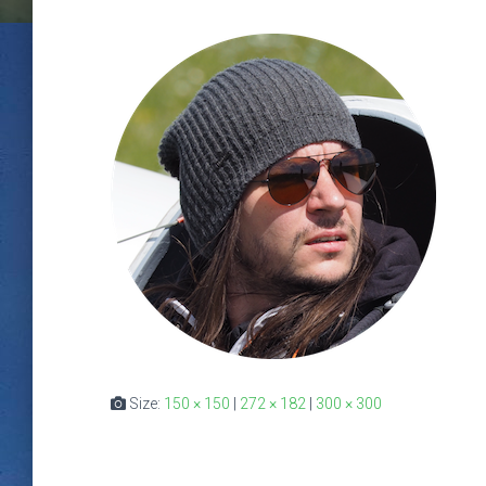
Size:
150 × 150
|
272 × 182
|
300 × 300