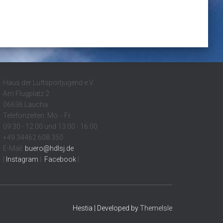
Haus der Luftsportjugend e.V.
Am Flugplatz 2
06636 Laucha
Telefonzeiten: Mo. - Fr.
09:30 - 12:00 und 13:00 - 16:00
+49 34462 608 350
E-Mail:
buero@hdlsj.de
|
Instagram
|
Facebook
|
Hestia | Developed by
ThemeIsle