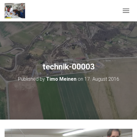
T
O
G
G
L
E
N
A
V
technik-00003
I
G
Published by
Timo Meinen
on
17. August 2016
A
T
I
O
N