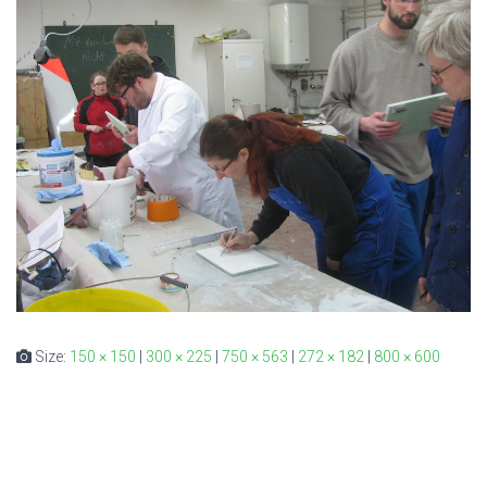
Size:
150 × 150
|
300 × 225
|
750 × 563
|
272 × 182
|
800 × 600