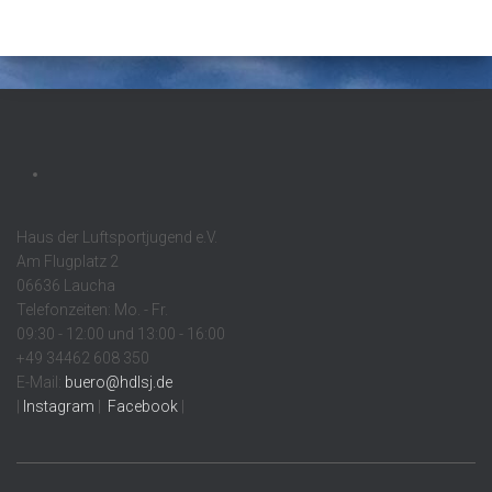
Haus der Luftsportjugend e.V.
Am Flugplatz 2
06636 Laucha
Telefonzeiten: Mo. - Fr.
09:30 - 12:00 und 13:00 - 16:00
+49 34462 608 350
E-Mail:
buero@hdlsj.de
|
Instagram
|
Facebook
|