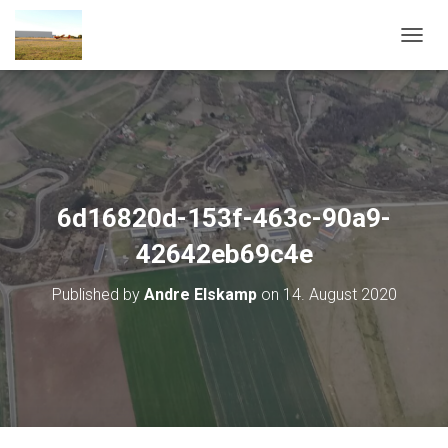
T
O
G
G
L
E
N
A
V
6d16820d-153f-463c-90a9-
I
G
42642eb69c4e
A
T
Published by
Andre Elskamp
on
14. August 2020
I
O
N