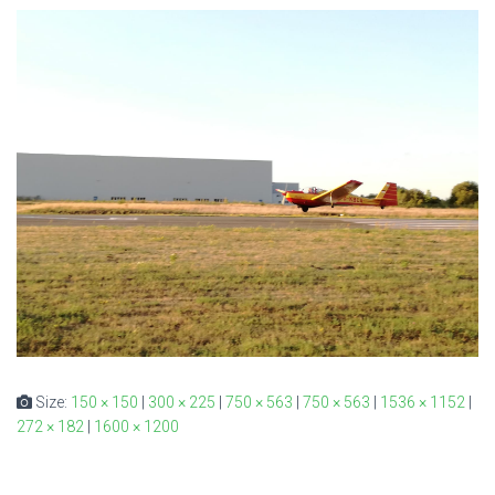
Size:
150 × 150
|
300 × 225
|
750 × 563
|
750 × 563
|
1536 × 1152
|
272 × 182
|
1600 × 1200