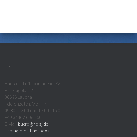
Haus der Luftsportjugend e.V.
Am Flugplatz 2
06636 Laucha
Telefonzeiten: Mo. - Fr.
09:30 - 12:00 und 13:00 - 16:00
+49 34462 608 350
E-Mail:
buero@hdlsj.de
|
Instagram
|
Facebook
|