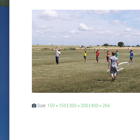
Size:
150 × 150
|
300 × 200
|
400 × 266