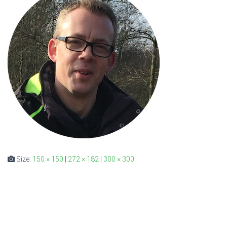
Size:
150 × 150
|
272 × 182
|
300 × 300