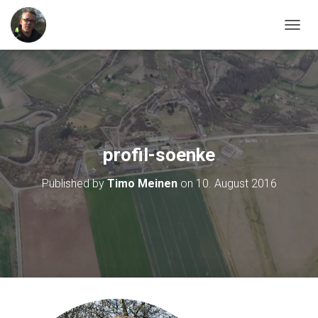
T
O
G
G
L
E
N
A
V
profil-soenke
I
G
Published by
Timo Meinen
on
10. August 2016
A
T
I
O
N