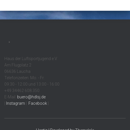
Haus der Luftsportjugend e.V.
Am Flugplatz 2
06636 Laucha
Telefonzeiten: Mo. - Fr.
09:30 - 12:00 und 13:00 - 16:00
+49 34462 608 350
E-Mail:
buero@hdlsj.de
|
Instagram
|
Facebook
|