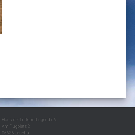
Haus der Luftsportjugend e.V.
Am Flugplatz 2
06636 Laucha