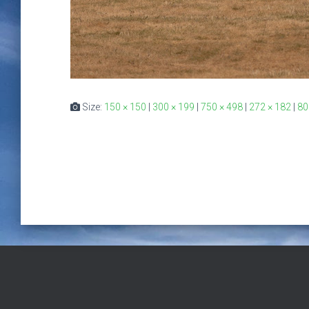
Size:
150 × 150
|
300 × 199
|
750 × 498
|
272 × 182
|
80