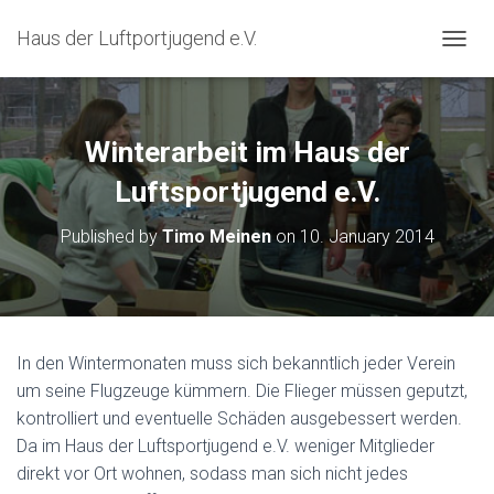
Haus der Luftportjugend e.V.
T
O
G
G
L
Winterarbeit im Haus der
E
N
Luftsportjugend e.V.
A
V
Published by
Timo Meinen
on
10. January 2014
I
G
A
T
I
O
In den Wintermonaten muss sich bekanntlich jeder Verein
N
um seine Flugzeuge kümmern. Die Flieger müssen geputzt,
kontrolliert und eventuelle Schäden ausgebessert werden.
Da im Haus der Luftsportjugend e.V. weniger Mitglieder
direkt vor Ort wohnen, sodass man sich nicht jedes