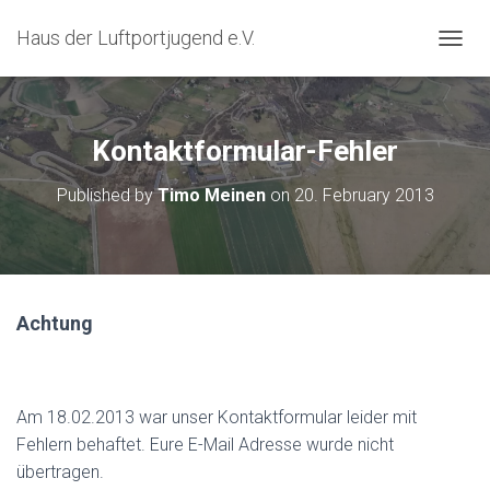
Haus der Luftportjugend e.V.
T
O
G
G
L
Kontaktformular-Fehler
E
N
Published by
Timo Meinen
on
20. February 2013
A
V
I
G
A
T
Achtung
I
O
N
Am 18.02.2013 war unser Kontaktformular leider mit
Fehlern behaftet. Eure E-Mail Adresse wurde nicht
übertragen.