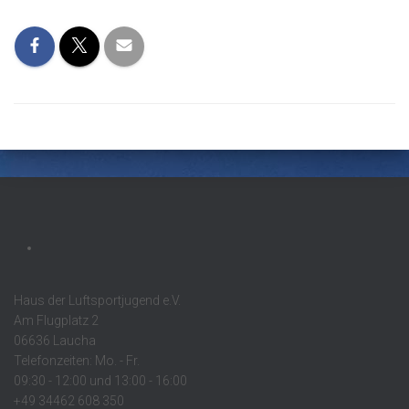
Haus der Luftsportjugend e.V.
Am Flugplatz 2
06636 Laucha
Telefonzeiten: Mo. - Fr.
09:30 - 12:00 und 13:00 - 16:00
+49 34462 608 350