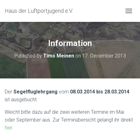
Haus der Luftportjugend e.V.
T
O
G
G
L
Information
E
N
Published by
Timo Meinen
on
17. December 2013
A
V
I
G
A
T
Der
Segelfluglehrgang
vom
08.03.2014 bis 28.03.2014
I
ist ausgebucht.
O
N
Weicht bitte dazu auf die zwei weiteren Termine im Mai
oder September aus. Zur Terminübersicht gelangt ihr direkt
hier
.