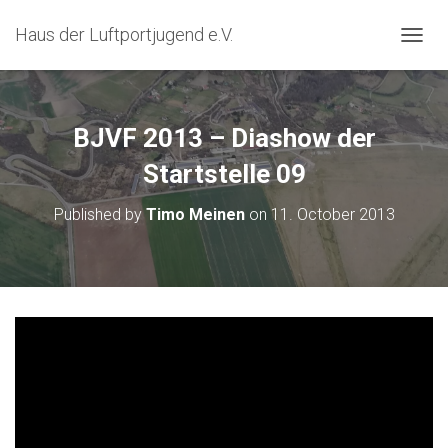
Haus der Luftportjugend e.V.
T
O
G
G
L
BJVF 2013 – Diashow der
E
N
Startstelle 09
A
V
Published by
Timo Meinen
on
11. October 2013
I
G
A
T
I
O
N