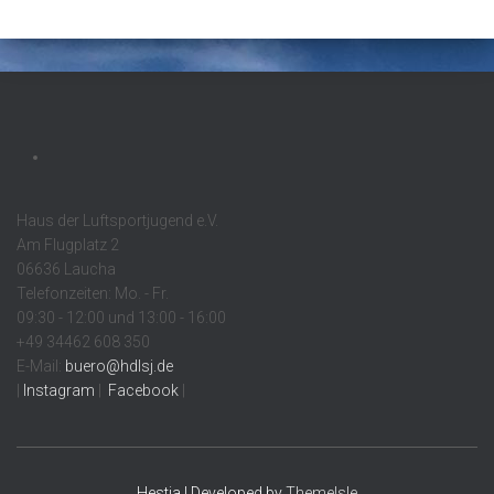
Haus der Luftsportjugend e.V.
Am Flugplatz 2
06636 Laucha
Telefonzeiten: Mo. - Fr.
09:30 - 12:00 und 13:00 - 16:00
+49 34462 608 350
E-Mail:
buero@hdlsj.de
|
Instagram
|
Facebook
|
Hestia | Developed by
ThemeIsle