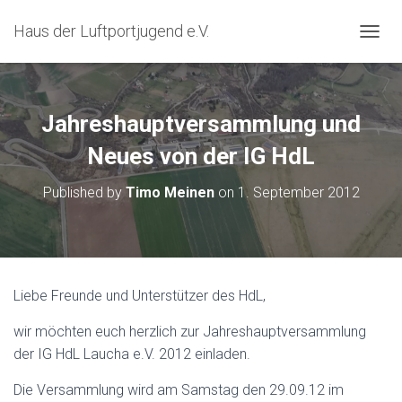
Haus der Luftportjugend e.V.
T
O
G
G
L
Jahreshauptversammlung und
E
N
Neues von der IG HdL
A
V
Published by
Timo Meinen
on
1. September 2012
I
G
A
T
I
O
Liebe Freunde und Unterstützer des HdL,
N
wir möchten euch herzlich zur Jahreshauptversammlung
der IG HdL Laucha e.V. 2012 einladen.
Die Versammlung wird am Samstag den 29.09.12 im