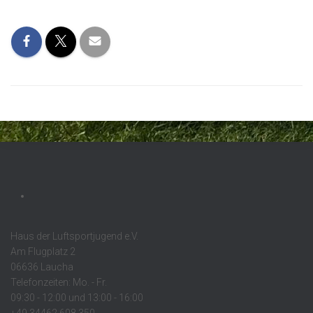
Haus der Luftsportjugend e.V.
Am Flugplatz 2
06636 Laucha
Telefonzeiten: Mo. - Fr.
09:30 - 12:00 und 13:00 - 16:00