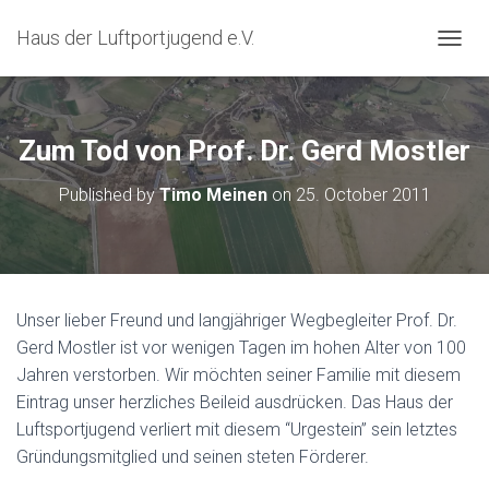
Haus der Luftportjugend e.V.
T
O
G
G
L
Zum Tod von Prof. Dr. Gerd Mostler
E
N
Published by
Timo Meinen
on
25. October 2011
A
V
I
G
A
T
Unser lieber Freund und langjähriger Wegbegleiter Prof. Dr.
I
Gerd Mostler ist vor wenigen Tagen im hohen Alter von 100
O
N
Jahren verstorben. Wir möchten seiner Familie mit diesem
Eintrag unser herzliches Beileid ausdrücken. Das Haus der
Luftsportjugend verliert mit diesem “Urgestein” sein letztes
Gründungsmitglied und seinen steten Förderer.