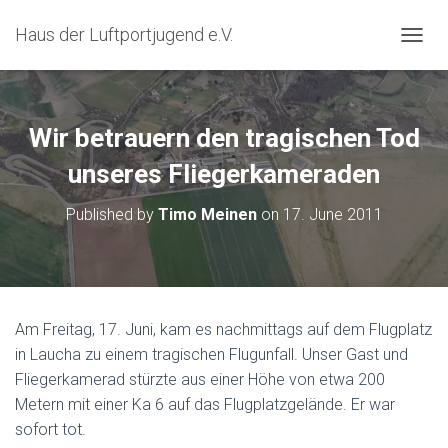
Haus der Luftportjugend e.V.
T
O
G
G
L
Wir betrauern den tragischen Tod
E
N
unseres Fliegerkameraden
A
V
Published by
Timo Meinen
on
17. June 2011
I
G
A
T
I
O
Am Freitag, 17. Juni, kam es nachmittags auf dem Flugplatz
N
in Laucha zu einem tragischen Flugunfall. Unser Gast und
Fliegerkamerad stürzte aus einer Höhe von etwa 200
Metern mit einer Ka 6 auf das Flugplatzgelände. Er war
sofort tot.