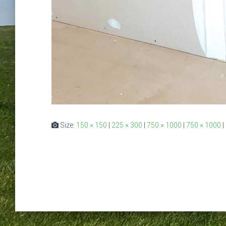
Size:
150 × 150
|
225 × 300
|
750 × 1000
|
750 × 1000
|