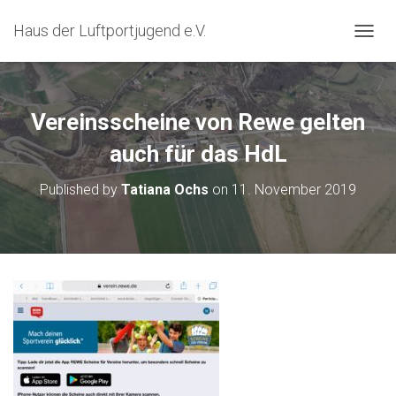
Haus der Luftportjugend e.V.
T
O
G
G
L
Vereinsscheine von Rewe gelten
E
N
auch für das HdL
A
V
Published by
Tatiana Ochs
on
11. November 2019
I
G
A
T
I
O
N