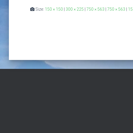
Size:
150 × 150
|
300 × 225
|
750 × 563
|
750 × 563
|
15