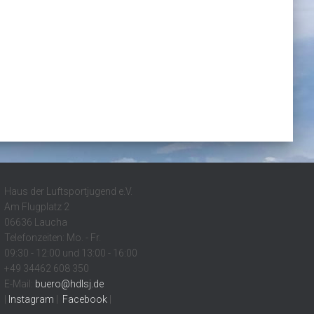
Haus der Luftsportjugend e.V.
Am Flugplatz 2
06636 Laucha
Telefonzeiten: Mo. - Fr.
09:30 - 12:00 und 13:00 - 16:00
+49 34462 608 350
E-Mail:
buero@hdlsj.de
|
Instagram
|
Facebook
|