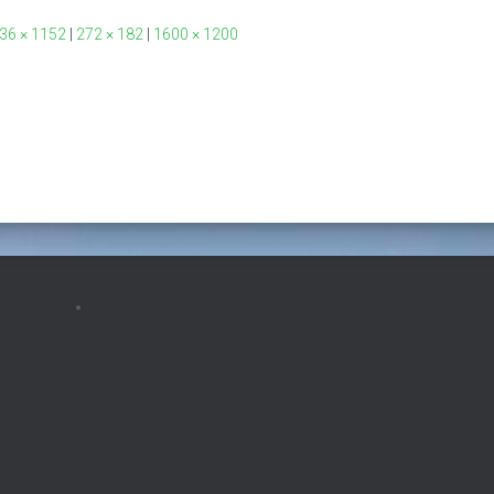
36 × 1152
|
272 × 182
|
1600 × 1200