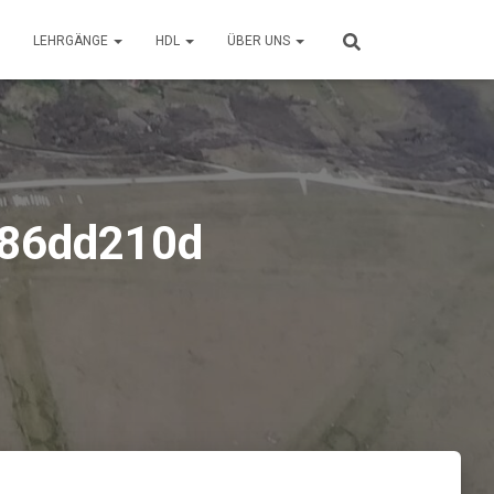
LEHRGÄNGE
HDL
ÜBER UNS
686dd210d