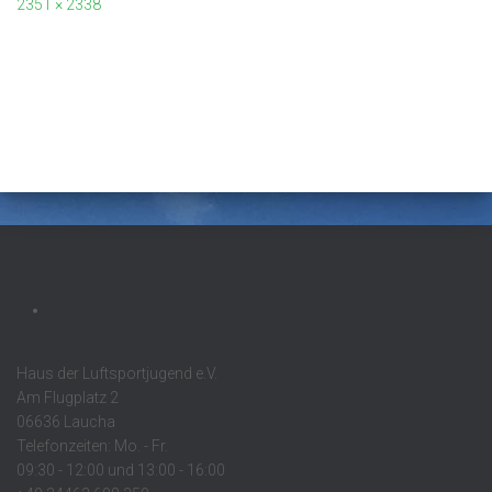
2351 × 2338
Haus der Luftsportjugend e.V.
Am Flugplatz 2
06636 Laucha
Telefonzeiten: Mo. - Fr.
09:30 - 12:00 und 13:00 - 16:00