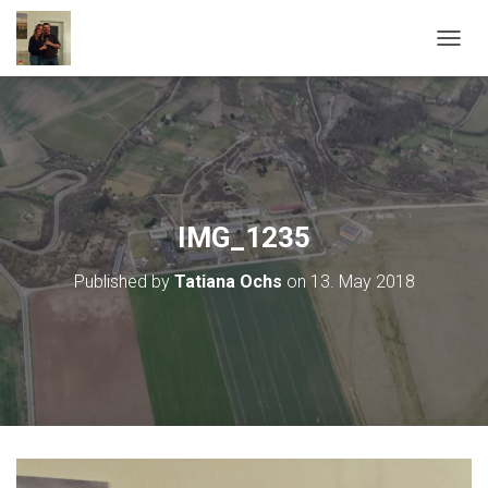
T
O
G
G
L
E
N
A
V
IMG_1235
I
G
Published by
Tatiana Ochs
on
13. May 2018
A
T
I
O
N