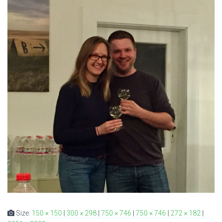
Size:
150 × 150
|
300 × 298
|
750 × 746
|
750 × 746
|
272 × 182
|