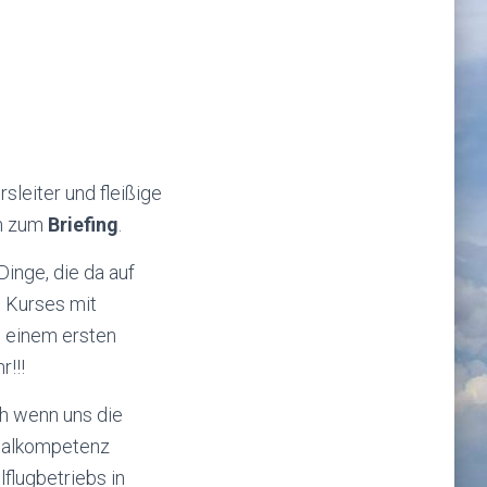
leiter und fleißige
um zum
Briefing
.
Dinge, die da auf
s Kurses mit
, einem ersten
!!!
 wenn uns die
ialkompetenz
flugbetriebs in