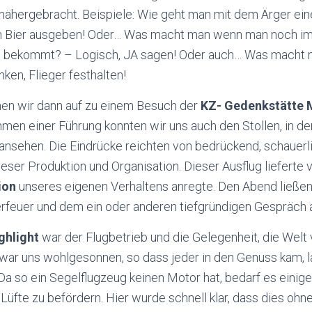
 nähergebracht. Beispiele: Wie geht man mit dem Ärger ei
n Bier ausgeben! Oder… Was macht man wenn man noch im
ag bekommt? – Logisch, JA sagen! Oder auch… Was macht 
ken, Flieger festhalten!
en wir dann auf zu einem Besuch der
KZ- Gedenkstätte M
men einer Führung konnten wir uns auch den Stollen, in d
ansehen. Die Eindrücke reichten von bedrückend, schauerl
ieser Produktion und Organisation. Dieser Ausflug lieferte 
ion
unseres eigenen Verhaltens anregte. Den Abend ließen
euer und dem ein oder anderen tiefgründigen Gespräch a
ghlight
war der Flugbetrieb und die Gelegenheit, die Welt
 war uns wohlgesonnen, so dass jeder in den Genuss kam, l
Da so ein Segelflugzeug keinen Motor hat, bedarf es einige
 Lüfte zu befördern. Hier wurde schnell klar, dass dies ohn