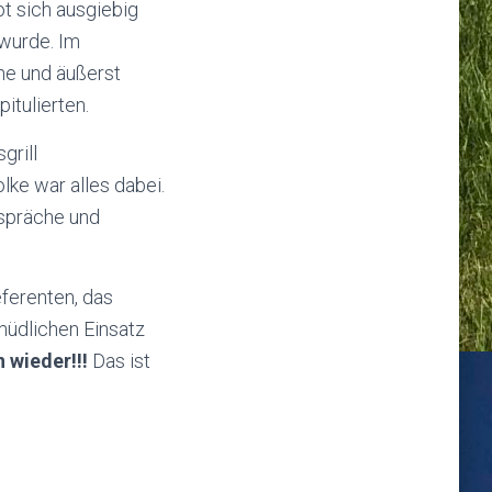
ot sich ausgiebig
 wurde. Im
ne und äußerst
itulierten.
grill
ke war alles dabei.
espräche und
eferenten, das
müdlichen Einsatz
wieder!!!
Das ist