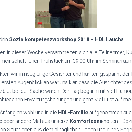
drin
Sozialkompetenzworkshop 2018 – HDL Laucha
n in dieser Woche versammelten sich alle Teilnehmer, Kurs
emeinschaftlichen Frühstück um 09:00 Uhr im Seminarra
kten wir in neugierige Gesichter und harrten gespannt der 
rsten Augenblick an war uns klar, dass die Ausrichter de
rzblut bei der Sache waren. Der Tag begann mit viel Humor
chiedenen Erwartungshaltungen und ganz viel Lust auf mehr
 Anfang an wohl und in die
HDL-Familie
aufgenommen auch
e oder andere Mal aus unserer
Komfortzone
holten… Soz
n Situationen aus dem alltäglichen Leben und eines Segel