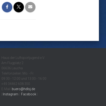
Haus der Luftsportjugend e.V.
Am Flugplatz 2
06636 Laucha
Telefonzeiten: Mo. - Fr.
09:30 - 12:00 und 13:00 - 16:00
+49 34462 608 350
E-Mail:
buero@hdlsj.de
|
Instagram
|
Facebook
|