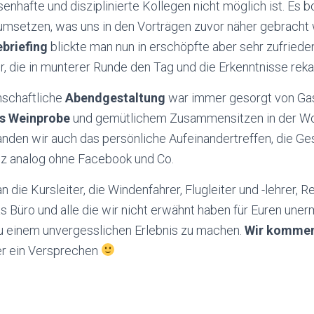
senhafte und disziplinierte Kollegen nicht möglich ist. Es b
 umsetzen, was uns in den Vorträgen zuvor näher gebracht
briefing
blickte man nun in erschöpfte aber sehr zufriede
r, die in munterer Runde den Tag und die Erkenntnisse rekap
nschaftliche
Abendgestaltung
war immer gesorgt von Gas
s Weinprobe
und gemütlichem Zusammensitzen in der Wol
nden wir auch das persönliche Aufeinandertreffen, die G
z analog ohne Facebook und Co.
n die Kursleiter, die Windenfahrer, Flugleiter und -lehrer, R
 Büro und alle die wir nicht erwähnt haben für Euren uner
 einem unvergesslichen Erlebnis zu machen.
Wir kommen 
er ein Versprechen