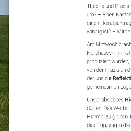
Theorie und Praxis
um? – Einen Kaste
einen Heiratsantr
windig ist? – Mitden
Am Mittwoch brach
Nordhausen. Im Rah
produziert wurden, 
von der Präzision d
der uns zur
Reflekt
gemeinsamen Lagerf
Unser absolutes
Hi
dürfen. Das Wetter
Himmel zu gleiten. 
das Flugzeug in die