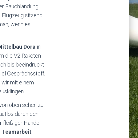
ner Bauchlandung
 Flugzeug sitzend
man, wenn es
ittelbau Dora
in
em die V2 Raketen
ich bis beeindruckt
viel Gesprächsstoff,
 wir mit einem
usklingen.
 von oben sehen zu
autlos durch den
r fleißiger Hände
e
Teamarbeit
,