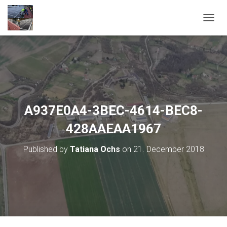
T
O
G
G
L
E
N
A
V
A937E0A4-3BEC-4614-BEC8-
I
G
428AAEAA1967
A
T
Published by
Tatiana Ochs
on
21. December 2018
I
O
N