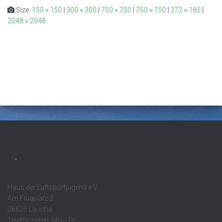
Size:
150 × 150
|
300 × 300
|
750 × 750
|
750 × 750
|
272 × 182
|
2048 × 2048
Haus der Luftsportjugend e.V.
Am Flugplatz 2
06636 Laucha
Telefonzeiten: Mo. - Fr.