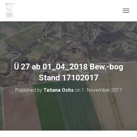
T
O
G
G
L
E
N
A
V
Ü 27 ab 01_04_2018 Bew.-bog
I
G
Stand 17102017
A
T
Published by
Tatiana Ochs
on
1. November 2017
I
O
N