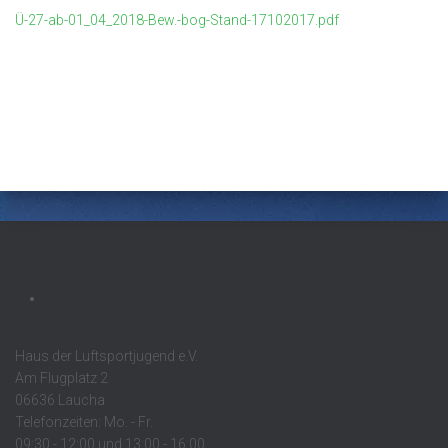
Ü-27-ab-01_04_2018-Bew.-bog-Stand-17102017.pdf
Haus der Luftsportjugend e.V.
Am Flugplatz 2
06636 Laucha
Telefonzeiten: Mo. - Fr.
09:30 - 12:00 und 13:00 - 16:00