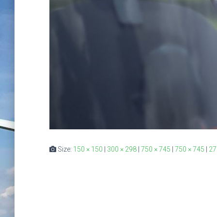
Size:
150 × 150
|
300 × 298
|
750 × 745
|
750 × 745
|
27