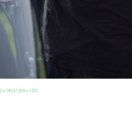
2 × 182
|
1209 × 1201