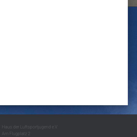
Haus der Luftsportjugend e.V.
Am Flugplatz 2