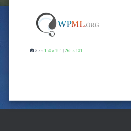
Size:
150 × 101
|
265 × 101