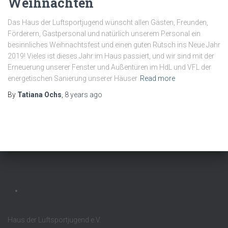
Weihnachten
Das Haus der Luftsportjugend wünscht allen Gästen, Freunden,
Förderern, Gastpersonal und natürlich unserem Personal ein
besinnliches Weihnachtsfest und einen guten Rutsch ins Neue Jahr
2019! Vieles ist dieses Jahr im Haus passiert, und wir sind mit der
Erneuerung unserer Fenster und Außentüren im HdL und VFL der
energetischen Sanierung unserer Häuser
Read more
By
Tatiana Ochs
,
8 years
ago
Haus der Luftsportjugend e.V.