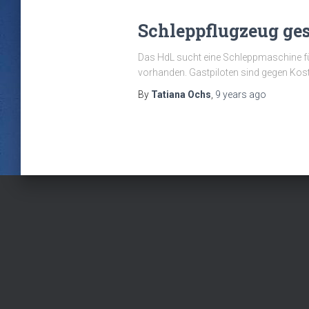
Schleppflugzeug ges
Das HdL sucht eine Schleppmaschine für
vorhanden. Gastpiloten sind gegen Kos
By
Tatiana Ochs
,
9 years
ago