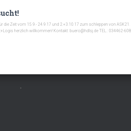
ucht!
 die Zeit vom 15.9.- 24.9.17 und 2.+3.10.17 zum schleppen von ASK21. S
t+Logis herzlich willkommen! Kontakt: buero@hdlsj.de TEL.: 034462-60