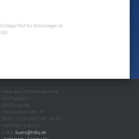
chlepp-Pilot für Motorsegler ist
8350
Haus der Luftsportjugend e.V.
Am Flugplatz 2
06636 Laucha
Telefonzeiten: Mo. - Fr.
09:30 - 12:00 und 13:00 - 16:00
+49 34462 608 350
E-Mail:
buero@hdlsj.de