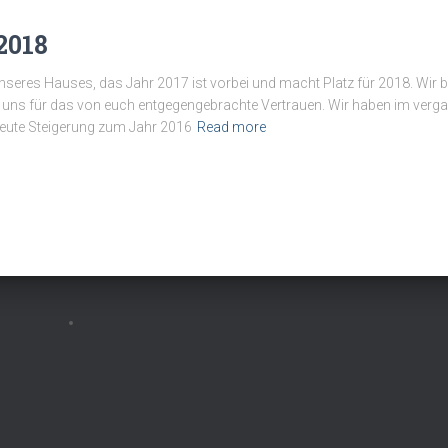
2018
nseres Hauses, das Jahr 2017 ist vorbei und macht Platz für 2018. Wir 
n uns für das von euch entgegengebrachte Vertrauen. Wir haben im ver
neute Steigerung zum Jahr 2016
Read more