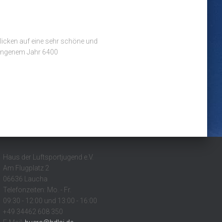
blicken auf eine sehr schöne und
gangenem Jahr 6400
Haus der Luftsportjugend e.V.
Am Flugplatz 2
06636 Laucha
Telefonzeiten: Mo. - Fr.
09:30 - 12:00 und 13:00 - 16:00
+49 34462 608 350