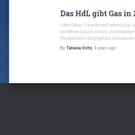
Das HdL gibt Gas in 
Liebe Gäste, Freunde und Unterstützer u
unfallfreie Saison zurück und bedanke
Windenstarts durchgeführt und eine er
By
Tatiana Ochs
,
9 years
ago