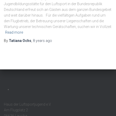
Jugendbildungsstätte für den Luftsport in der Bundesrepublik
Deutschland erfreut sich an Gästen aus dem ganzen Bundesgebiet
und weit darüber hinaus. Für die vielfältigen Aufgaben rund um
den Flugbetrieb, der Betreuung unserer Liegenschaften und die
Wartung unserer technischen Gerätschaften, suchen wir in Vollzeit
Read more
By
Tatiana Ochs
,
8 years
ago
Haus der Luftsportjugend e.V.
Am Flugplatz 2
06636 Laucha