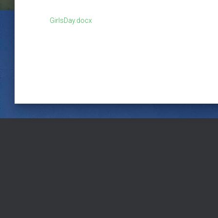
GirlsDay.docx