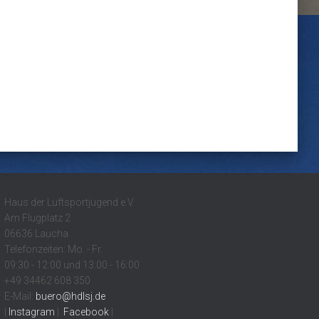
Haus der Luftsportjugend e.V.
Am Flugplatz 2
06636 Laucha
Telefonzeiten: Mo. - Fr.
09:30 - 12:00 und 13:00 - 16:00
+49 34462 608 350
E-Mail:
buero@hdlsj.de
|
Instagram
|
Facebook
|