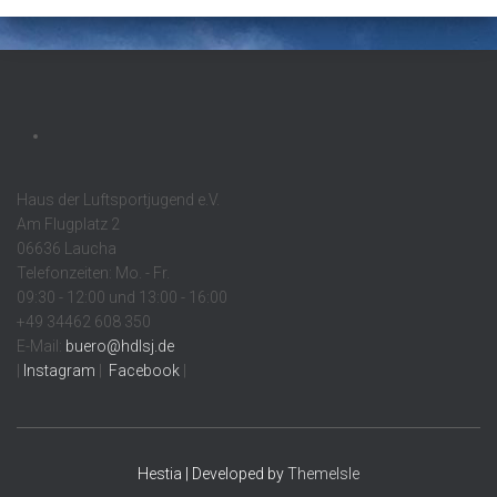
Haus der Luftsportjugend e.V.
Am Flugplatz 2
06636 Laucha
Telefonzeiten: Mo. - Fr.
09:30 - 12:00 und 13:00 - 16:00
+49 34462 608 350
E-Mail:
buero@hdlsj.de
|
Instagram
|
Facebook
|
Hestia | Developed by
ThemeIsle