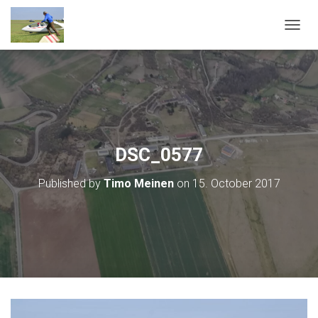
T
O
G
G
L
E
N
A
V
DSC_0577
I
G
Published by
Timo Meinen
on
15. October 2017
A
T
I
O
N