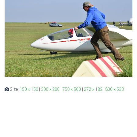
Size:
150 × 150
|
300 × 200
|
750 × 500
|
272 × 182
|
800 × 533