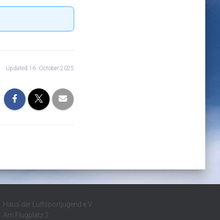
Updated 16. October 2025
Haus der Luftsportjugend e.V.
Am Flugplatz 2