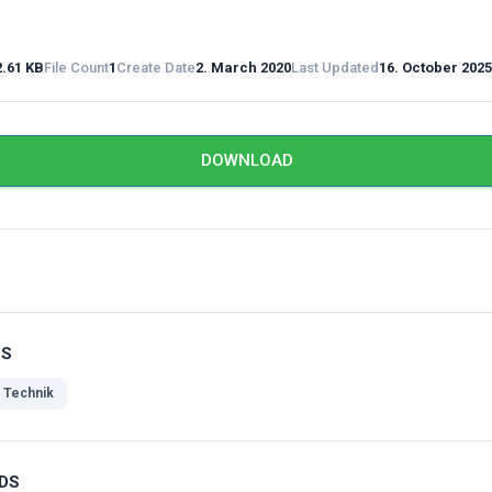
2.61 KB
File Count
1
Create Date
2. March 2020
Last Updated
16. October 2025
DOWNLOAD
GS
Technik
DS