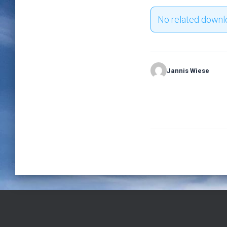
No related downl
Jannis Wiese