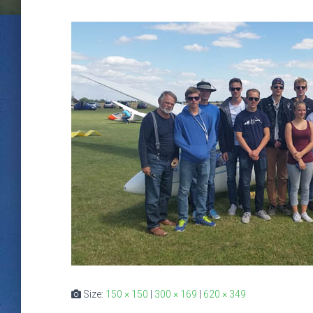
Size:
150 × 150
|
300 × 169
|
620 × 349