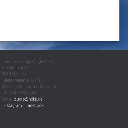
Haus der Luftsportjugend e.V.
Am Flugplatz 2
06636 Laucha
Telefonzeiten: Mo. - Fr.
09:30 - 12:00 und 13:00 - 16:00
+49 34462 608 350
E-Mail:
buero@hdlsj.de
|
Instagram
|
Facebook
|