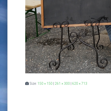
Size:
150 × 150
|
261 × 300
|
620 × 713