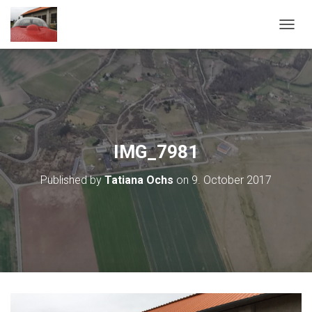
T
O
G
G
L
E
N
A
V
IMG_7981
I
G
Published by
Tatiana Ochs
on
9. October 2017
A
T
I
O
N