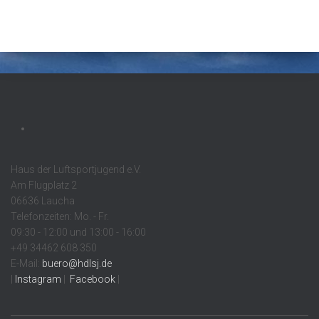
Haus der Luftsportjugend e.V.
Am Flugplatz 2
06636 Laucha
Telefonzeiten: Mo. - Fr.
09:30 - 12:00 und 13:00 - 16:00
+49 34462 608 350
E-Mail:
buero@hdlsj.de
|
Instagram
|
Facebook
|