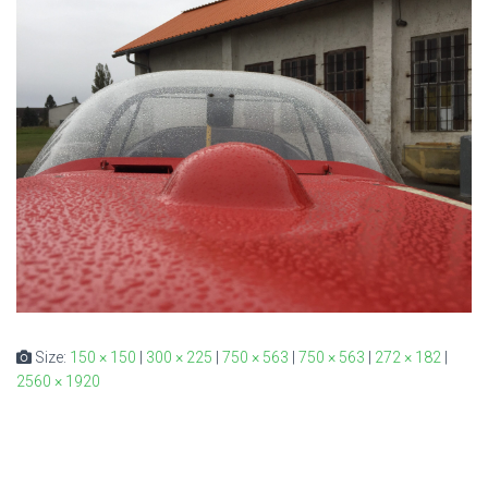
Size:
150 × 150
|
300 × 225
|
750 × 563
|
750 × 563
|
272 × 182
|
2560 × 1920