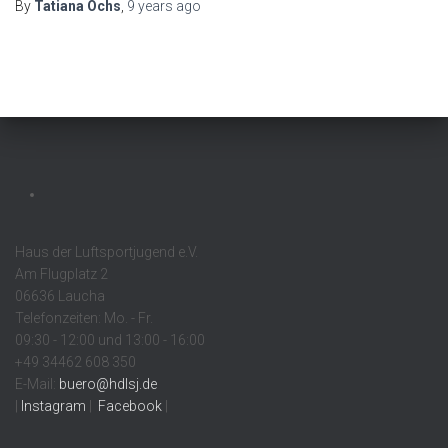
By
Tatiana Ochs
,
9 years
ago
Haus der Luftsportjugend e.V.
Am Flugplatz 2
06636 Laucha
Telefonzeiten: Mo. - Fr.
09:30 - 12:00 und 13:00 - 16:00
+49 34462 608 350
E-Mail:
buero@hdlsj.de
|
Instagram
|
Facebook
|